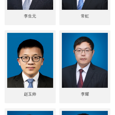
李生元
常虹
赵玉帅
李耀