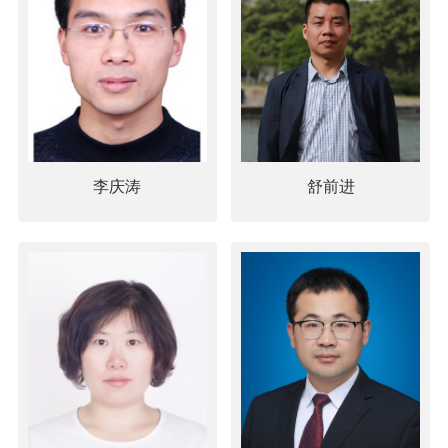
李庆涛
舒前进