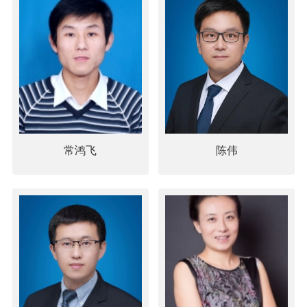
常鸿飞
陈伟