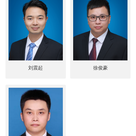
刘震起
徐俊豪