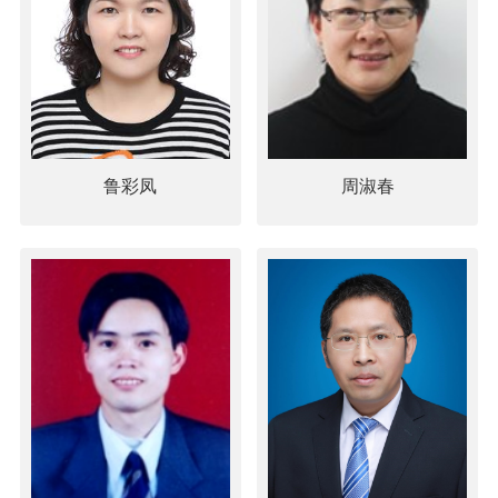
鲁彩凤
周淑春