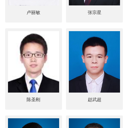
卢丽敏
张宗星
陈圣刚
赵武超