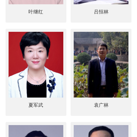
叶继红
吕恒林
夏军武
袁广林