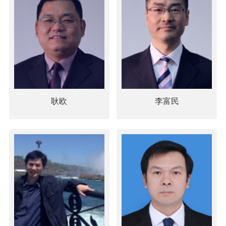
耿欧
李富民