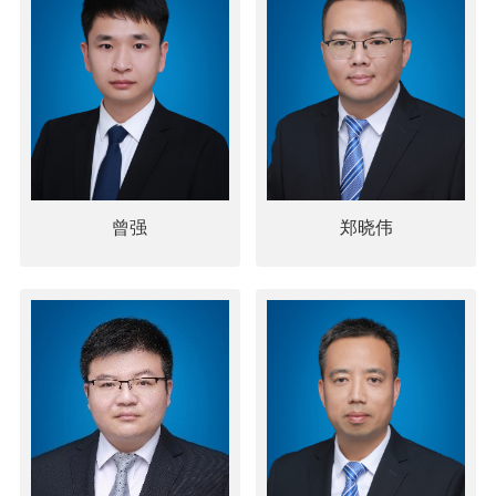
曾强
郑晓伟