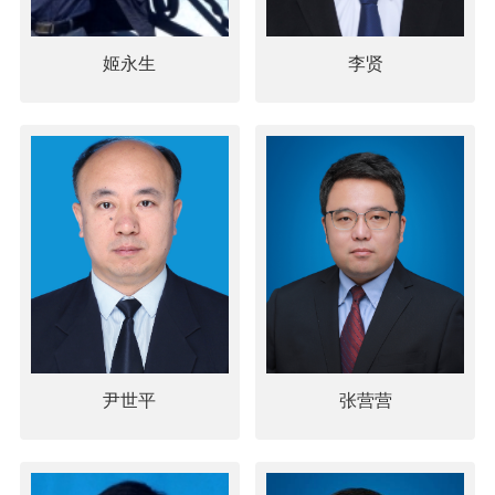
姬永生
李贤
尹世平
张营营