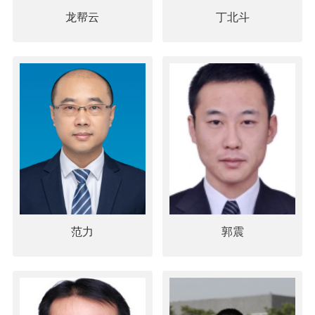
龙帮云
丁北斗
范力
郭震