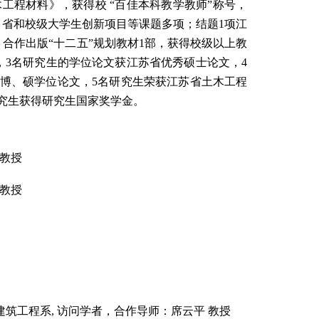
木工程材料》，获得校
“
百佳本科教学教师
”
称号，
、省和校级大学生创新项目等课题多项；结题
1
项江
，合作出版
“
十二五
”
规划教材
1
部，获得校级以上教
，
3
名研究生的学位论文获江苏省优秀硕士论文，
4
博
、
硕学位论文，
5
名研究生荣获江苏省土木工程
究生获得研究生国家奖学金。
教授
教授
建筑工程系
,
访问学者，合作导师：席云平 教授