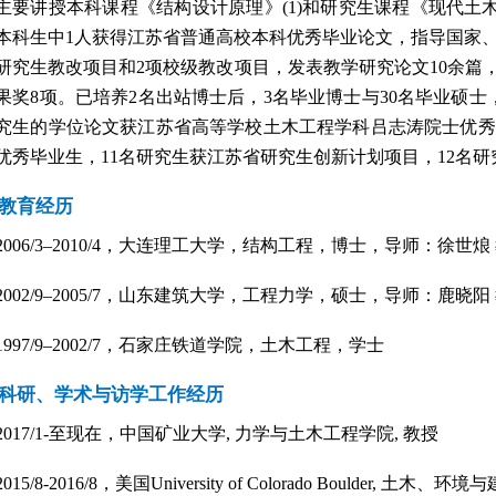
主要讲授本科课程《结构设计原理》
(1)
和研究生课程《现代土
本科生中
1
人获得江苏省普通高校本科优秀毕业论文，指导国家
研究生教改项目和
2
项校级教改项目，发表教学研究论文
10
余篇
果奖
8
项。已培养
2
名出站博士后，
3
名毕业博士与
30
名毕业硕士
究生的学位论文获江苏省高等学校土木工程学科吕志涛院士优秀
优秀毕业生，
11
名研究生获江苏省研究生创新计划项目，
12
名研
教育经历
2006/3
–
2010/4
，大连理工大学，结构工程，博士，导师：徐世烺 
2002/9
–
2005/7
，山东建筑大学，工程力学，硕士，导师：鹿晓阳 
1997/9
–
2002/7
，石家庄铁道学院，土木工程，学士
科研、学术与访学工作经历
2017/1-
至现在，中国矿业大学
,
力学与土木工程学院
,
教授
2015/8-2016/8
，美国
University of Colorado Boulder,
土木、环境与