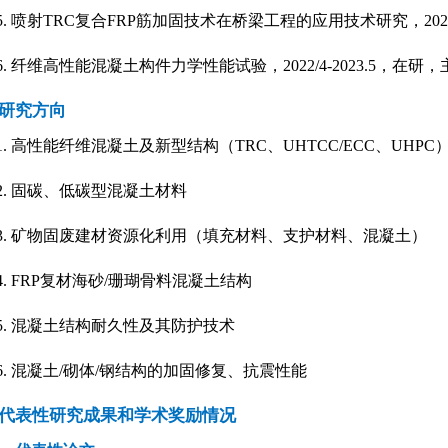
5.
喷射
TRC
复合
FRP
筋加固技术在桥梁工程的应用技术研究，
202
6.
纤维高性能混凝土构件力学性能试验，
2022/4-2023.5
，在研，
研究方向
1.
高性能纤维混凝土及新型结构（
TRC
、
UHTCC/ECC
、
UHPC
2.
固碳
、
低碳型混凝土材料
3.
矿物固废建材资源化利用（填充材料、支护材料、混凝土）
4. FRP
复材海砂
/
珊瑚骨料混凝土结构
5.
混凝土结构耐久性及其防护技术
6.
混凝土
/
砌体
/
钢结构的加固修复、抗震性能
代表性研究成果和学术奖励情况