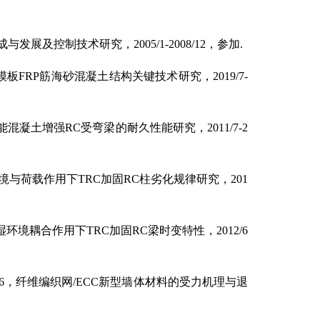
成与发展及控制技术研究，
2005/1-2008/12
，参加
.
模板
FRP
筋海砂混凝土结构关键技术研究，
2019/7-
能混凝土增强
RC
受弯梁的耐久性能研究，
2011/7-2
境与荷载作用下
TRC
加固
RC
柱劣化规律研究，
201
湿环境耦合作用下
TRC
加固
RC
梁时变特性，
2012/6
6
，纤维编织网
/ECC
新型墙体材料的受力机理与退