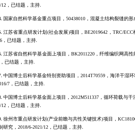
/12
，已结题，主持
.
4.
国家自然科学基金重点项目，
50438010
，混凝土结构裂缝的形
5.
江苏省重点研发计划
(
社会发展
)
项目，
BE2019642
，
TRC/ECC
6
，已结题，主持
.
6.
江苏省自然科学基金面上项目，
BK2011220
，纤维编织网高性
，已结题，主持
.
7.
中国博士后科学基金特别资助项目，
2014T70559
，海洋干湿环
016/7
，已结题，主持
.
8.
中国博士后科学基金面上项目，
2012M511337
，循环荷载与干
/12
，已结题，主持
.
9.
徐州市重点研发计划
(
产业前瞻与共性关键技术
)
项目，
KC1810
制研究，
2018/6-2021/12
，已结题，主持
.