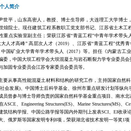
个人简介
尹世平，山东高密人，教授、博士生导师，大连理工大学博士
世烺院士。现任建筑工程系教职工党支部书记
、
江苏省土木工
性重点实验室副主任；荣获江苏省
“
青蓝工程
”
中青年学术带头
六大人才高峰” 高层次人才（
2019
）、江苏省
“
青蓝工程
”
优秀青
、中国矿业大学青年学术带头人（
2017
）等。担任《内蒙古工
编委
，
中国大坝工程学会大坝混凝土与岩石断裂力学专业委员会
与加固专业委员会江苏专家委员会委员等。
主要从事高性能混凝土材料和结构的研究工作，主持国家自然科
(
社会发展
)
、中国博士后科学基金、徐州市重点研发计划等纵向
成员曾参与博士导师负责的国家自然科学基金重点项目、南水北
在
ASCE
、
Engineering Structures(ES)
、
Marine Structures(MS)
、
Ce
建筑结构学报、中国公路学报等国内外期刊上发表
SCI
、
EI
收录
大
、
俄罗斯等国家发明专利
8
项，荣获湖北省技术发明一等奖
1
项