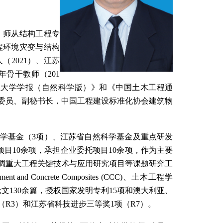
，师从结构工程专
程环境灾变与结构
人（
2021
）、江苏
年骨干教师（
201
业大学学报（自然科学版）》和《中国土木工程通
委员、副秘书长，中国工程建设标准化协会建筑物
学基金（
3
项）
、
江苏省自然科学基金及重点研发
项目
10
余项，承担企业委托项目
10
余项，作为主要
调重大工程关键技术与应用研究项目等课题研究工
ment and Concrete Composites (CCC)
、土木工程学
论文
130
余篇，授权国家发明专利
15
项和澳大利亚
、
（
R3
）和江苏省科技进步三等奖
1
项（
R7
）。