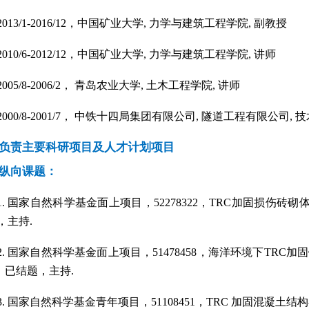
2013/1-2016/12
，中国矿业大学
,
力学与建筑工程学院
,
副教授
2010/6-2012/12
，中国矿业大学
,
力学与建筑工程学院
,
讲师
2005/8-2006/2
， 青岛农业大学
,
土木工程学院
,
讲师
2000/8-2001/7
， 中铁十四局集团有限公司
,
隧道工程有限公司
,
技
负责主要科研项目及人才计划项目
纵向课题：
1.
国家自然科学基金面上项目，
52278322
，
TRC
加固损伤砖砌
，主持
.
2.
国家自然科学基金面上项目，
51478458
，海洋环境下
TRC
加固
，已结题，主持
.
3.
国家自然科学基金青年项目，
51108451
，
TRC
加固混凝土结构