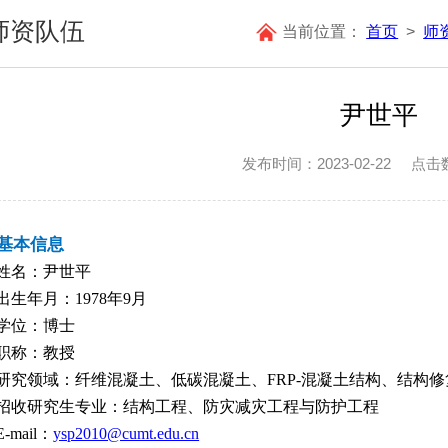
师资队伍
当前位置：
首页
>
师
尹世平
发布时间：2023-02-22
点击
基本信息
姓名：尹世平
出生年月：
1978
年
9
月
学位：博士
职称：教授
研究领域：
纤维混凝土
、
低碳混凝土、
FRP-
混凝土结构、结构修
招收研究生专业：结构工程
、
防灾减灾工程与防护工程
E-mail
：
ysp2010@cumt.edu.cn