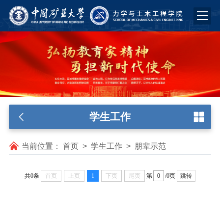
学生工作
当前位置：
首页
>
学生工作
>
朋辈示范
共0条
首页
上页
1
下页
尾页
第
/0页
跳转