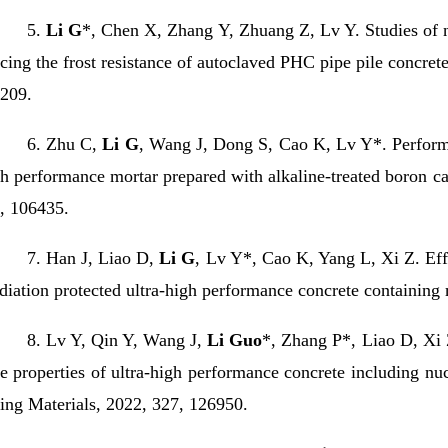
5.
Li G
*, Chen X, Zhang Y, Zhuang Z, Lv Y. Studies of
cing the frost resistance of autoclaved PHC pipe pile concret
209.
6.
Zhu C,
Li G
, Wang J, Dong S, Cao K, Lv Y*. Performa
h performance mortar prepared with alkaline-treated boron ca
, 106435.
7.
Han J, Liao D,
Li G
, Lv Y*, Cao K, Yang L, Xi Z. Eff
diation protected ultra-high performance concrete containing 
8.
Lv Y, Qin Y, Wang J,
Li Guo
*, Zhang P*, Liao D, Xi Z
e properties of ultra-high performance concrete including nuc
ing Materials, 2022, 327, 126950.