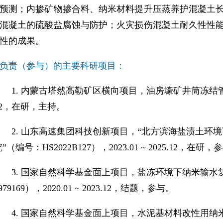
预测；内掺矿物掺合料、纳米材料提升压蒸养护混凝土
混凝土的硫酸盐腐蚀与防护；火灾损伤混凝土耐久性性
性的成果
。
负责（参与）的主要科研项目：
1.
内蒙古塔然高勒矿区横向项目，油房壕矿井筒冻结
2
，在研，主持。
2.
山东高速集团科技创新项目，“北方滨海盐渍土环
究”（编号：
HS2022B127
），
2023.01 ~ 2025.12
，在研，参
3.
国家自然科学基金面上项目，盐冻环境下纳米输水
979169
），
2020.01 ~ 2023.12
，结题，参与。
4.
国家自然科学基金面上项目，水泥基材料改性用纳