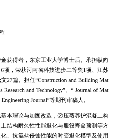
程
学金获得者，东京工业大学博士后。承担纵向
目
6
项，荣获河南省科技进步二等奖
1
项、江苏
论文
27
篇。担任“
Construction and Building Mat
als Research and Technology
”、“
Journal of Mat
 Engineering Journal
”等期刊审稿人。
化
基本理论
与加固
改造，
②
压蒸养护混凝土构
凝土
结构
耐久性性能退化与
服役
寿命预测等方
碳化、抗氯盐侵蚀性能的时变退化模型及使用