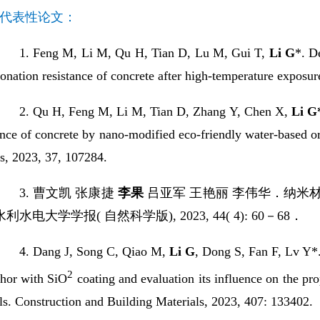
代表性论文：
1.
Feng M, Li M, Qu H, Tian D, Lu M, Gui T,
Li G
*. D
onation resistance of concrete after high-temperature exposur
2.
Qu H, Feng M, Li M, Tian D, Zhang Y, Chen X,
Li G
nce of concrete by nano-modified eco-friendly water-based 
s, 2023, 37, 107284.
3.
曹文凯
张康捷
李果
吕亚军
王艳丽
李伟华．纳米
水利水电大学学报
(
自然科学版
), 2023, 44( 4): 60
－
68
．
4.
Dang J, Song C, Qiao M,
Li G
, Dong S, Fan F, Lv Y*.
2
hor with SiO
coating and evaluation its influence on the pr
ls. Construction and Building Materials, 2023, 407: 133402.