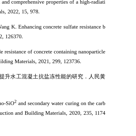
n and comprehensive properties of a high-radiati
ls, 2022, 15, 978.
Wang
K
. Enhancing concrete sulfate resistance b
2, 126370.
 resistance of concrete containing nanoparticle
ilding Materials, 2021, 299, 123736.
提升水工混凝土抗盐冻性能的研究．人民黄
2
ano-SiO
and secondary water curing on the carb
uction and Building Materials, 2020, 235, 1174