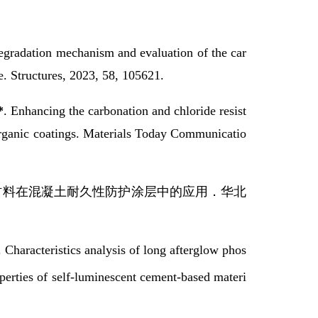
egradation mechanism and evaluation of the car
e. Structures, 2023, 58, 105621.
*
. Enhancing the carbonation and chloride resist
organic coatings. Materials Today Communicatio
材料在混凝土耐久性防护涂层中的应用．华北
 Characteristics analysis of long afterglow phos
operties of self-luminescent cement-based materi