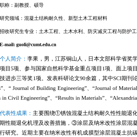
职称：
副教授、硕导
研究领域：
混凝土结构耐久性、新型土木工程材料
招收研究生专业：
土木工程、土木水利、防灾减灾工程与防护工
E-mail: guoli@cumt.edu.cn
个人简介：
李果，男，江苏铜山人，日本文部科学省奖
项目
5
项、参与国家自然科学基金重点项目
1
项、面上项
技进步三等奖
1
项。发表科研论文
90
余篇，其中
SCI
期刊
s
”、“
Journal of Building Engineering
”、“
Journal of Materi
s in Civil Engineering
”、“
Results in Materials
”、“
Alexandria
代表性成果：
主要围绕
①
锈蚀
混凝土结构耐久性性能退
期性能退化机理及改善措施，
③
涂层及纳米改性涂层混
行研究
。近期主要在纳米改性有机成膜型涂层混凝土抗