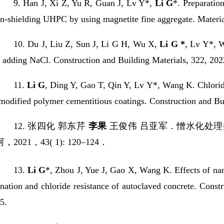
9.
Han J, Xi Z, Yu R, Guan J, Lv Y*,
Li G
*. Preparatio
n-shielding UHPC by using magnetite fine aggregate. Materia
10.
Du
J,
Liu
Z,
Sun
J,
Li
G H,
Wu
X
,
Li
G *
, Lv
Y*,
 adding NaCl.
Construction and Building Materials
,
322
, 202
11.
Li G
, Ding Y, Gao T, Qin Y, Lv Y*, Wang K. Chloride
modified polymer cementitious coatings. Construction and Bu
12.
张四化
郭东芹
李果
王俊伟
吕亚军．憎水化处理
河，
2021
，
43( 1): 120–124
．
13.
Li G
*, Zhou J, Yue J, Gao X, Wang K. Effects of n
nation and chloride resistance of autoclaved concrete.
Constr
5.