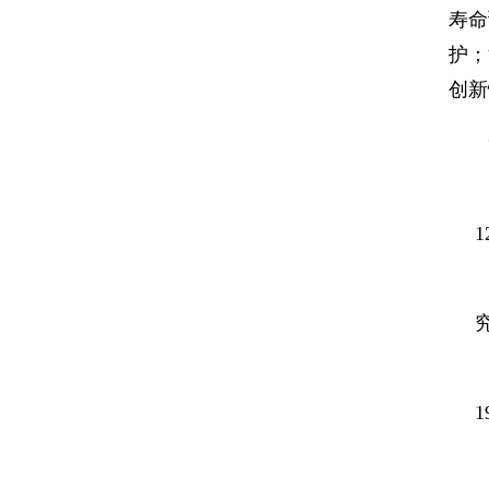
寿命
护；
创新
1
1