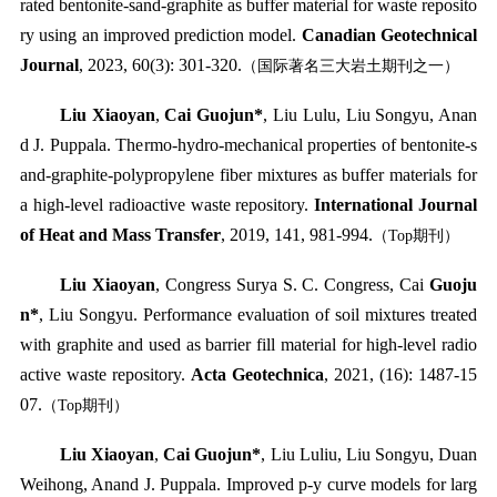
rated bentonite-sand-graphite as buffer material for waste reposito
ry using an improved prediction model.
Canadian Geotechnical
Journal
, 2023, 60(3): 301-320.
（国际著名三大岩土期刊之一）
Liu Xiaoyan
,
Cai Guojun*
, Liu Lulu, Liu Songyu, Anan
d J. Puppala. Thermo-hydro-mechanical properties of bentonite-s
and-graphite-polypropylene fiber mixtures as buffer materials for
a high-level radioactive waste repository.
International Journal
of Heat and Mass Transfer
, 2019, 141, 981-994.
（
Top
期刊）
Liu Xiaoyan
, Congress Surya S. C. Congress, Cai
Guoju
n*
, Liu Songyu. Performance evaluation of soil mixtures treated
with graphite and used as barrier fill material for high-level radio
active waste repository.
Acta Geotechnica
, 2021, (16): 1487-15
07.
（
Top
期刊）
Liu Xiaoyan
,
Cai Guojun*
, Liu Luliu, Liu Songyu, Duan
Weihong, Anand J. Puppala. Improved p-y curve models for larg