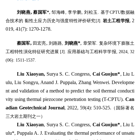
,
,
刘晓燕
蔡国军
*
邹海峰
,
李学鹏
,
刘松玉
.
基于
CPTU
数据融
, 2
合技术的 黏性土应力历史与强度特性评价研究
[J].
岩土工程学报
019, 41(7): 1270-1278.
,
,
*
,
蔡国军
田宏亮
刘路路
,
刘晓燕
章荣军
.
复杂环境下膨胀土
工程特性演化特征研究进展
[J].
应用基础与工程科学学报
, 2024, 32
(06): 1511-1537.
Liu Xiaoyan,
Surya S. C. Congress,
Cai Guojun*
, Liu L
ulu, Liu Songyu, Anand J. Puppala, Zhang Wenwei. Developme
nt and validation of a method to predict the soil thermal conducti
vity using thermal piezocone penetration testing (T-CPTU).
Can
adian Geotechnical Journal
, 2022, 59(4): 510-525.
（国际著名
三大岩土期刊之一）
Liu Xiaoyan
, Surya S. C. Congress,
Cai Guojun*
, Liu L
ulu*, Puppala A. J. Evaluating the thermal performance of unsatu