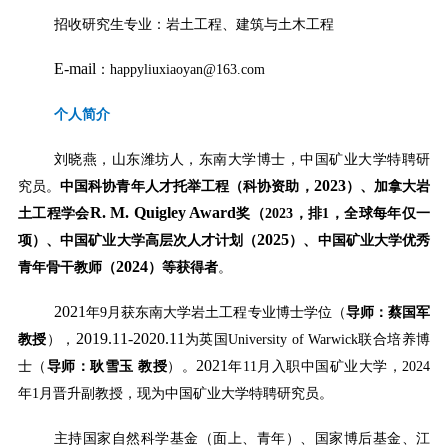
招收研究生专业：岩土工程、建筑与土木工程
E-mail
：
happyliuxiaoyan@163.com
个人简介
刘晓燕，山东潍坊人，东南大学博士，中国矿业大学特聘研
2023
究员。
中国科协青年人才托举工程（科协资助，
）
、加拿大岩
R. M. Quigley Award
土工程学会
奖（
2023
，排
1
，全球每年仅一
2025
项）
、
中国矿业大学高层次人才计划（
）
、中国矿业大学优秀
2024
青年骨干教师（
）
等获得者
。
2021
年
9
月获东南大学岩土工程专业博士学位（
导师：蔡国军
2019.11-2020.11
教授
），
为英国
University of Warwick
联合培养博
2021
士（
导师：耿雪玉
教授
）。
年
11
月入职中国矿业大学，
2024
年
1
月晋升副教授，现为中国矿业大学特聘研究员。
主持国家自然科学基金（面上、青年）、国家博后基金、江