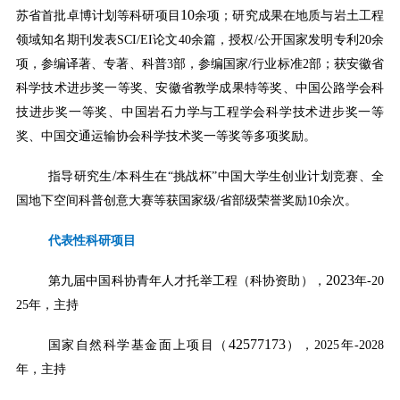
10
苏省首批卓博计划等科研项目
余项；研究成果在地质与岩土工程
领域知名期刊发表
SCI/EI
论文
40
余篇，授权
/
公开国家发明专利
20
余
项，参编译著、专著、科普
3
部，参编国家
/
行业标准
2
部；获安徽省
科学技术进步奖一等奖、安徽省教学成果特等奖、中国公路学会科
技进步奖一等奖、中国岩石力学与工程学会科学技术进步奖一等
奖、中国交通运输协会科学技术奖一等奖等多项奖励。
/
指导研究生
本科生在
“
挑战杯
”
中国大学生创业计划竞赛、全
国地下空间科普创意大赛等获国家级
/
省部级荣誉奖励
10
余次。
代表性科研项目
2023
第九届中国科协青年人才托举工程（科协资助），
年
-20
25
年，主持
42577173
国家自然科学基金面上项目（
），
2025
年
-2028
年，主持