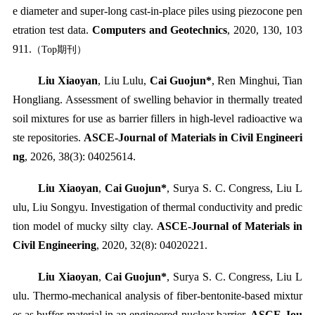
e diameter and super-long cast-in-place piles using piezocone pen
etration test data.
Computers and Geotechnics
, 2020, 130, 103
911.
（
Top
期刊）
Liu Xiaoyan
, Liu Lulu,
Cai Guojun*
, Ren Minghui, Tian
Hongliang. Assessment of swelling behavior in thermally treated
soil mixtures for use as barrier fillers in high-level radioactive wa
ste repositories.
ASCE-Journal of Materials in Civil Engineeri
ng
, 2026, 38(3): 04025614.
Liu Xiaoyan
,
Cai Guojun*
, Surya S. C. Congress, Liu L
ulu, Liu Songyu. Investigation of thermal conductivity and predic
tion model of mucky silty clay.
ASCE-Journal of Materials in
Civil Engineering
, 2020, 32(8): 04020221.
Liu Xiaoyan
,
Cai Guojun*
, Surya S. C. Congress, Liu L
ulu. Thermo-mechanical analysis of fiber-bentonite-based mixtur
es as buffer material in an engineered nuclear barrier.
ASCE-Jou