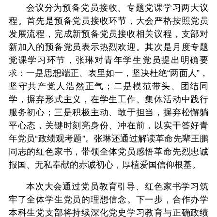
会议分为预备党员接收、专题党课学习两大议
程。首先是预备党员接收环节，大会严格按照党员
发展流程，完成新预备党员接收相关议程，支部对
新加入的预备党员表示热烈欢迎。其次是月度专题
党课学习环节，张琳对青年学生党员提出明确要
求：一是思想端正、表里如一，坚决杜绝“两面人”，
坚守共产党人浩然正气；二是模范带头、团结同
学，摒弃形式主义，在学生工作、集体活动中践行
服务初心；三是积极主动、敢于担当，摒弃松懈躺
平心态，关键时刻亮身份、冲在前，以实干答好青
年党员“政绩观考题”。张琳还通过解读革命先辈王鹏
同志的红色家书，带领全体党员感悟革命先烈忠诚
报国、无私奉献的赤诚初心，厚植爱国信仰根基。
本次大会通过党员教育引导、红色家书学习筑
牢了全体学生党员的理想信念。下一步，合作办学
本科生党支部将持续深化党史学习教育与正确政绩