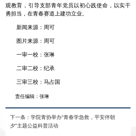
观教育，引导支部青年党员以初心践使命，以实干
勇担当，在青春赛道上建功立业。
新闻来源：周可
图片来源：周可
一审一校：张琳
二审二校：纪承
三审三校：马占国
责任编辑：张琳
下一条：
学院青协举办“青春学急救，平安伴朝
夕”主题公益科普活动