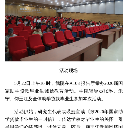
活动现场
5
月
22
日上午
10
时，我院在
A108
报告厅举办
2026
届国
家助学贷款毕业生诚信教育活动。学院辅导员张琳、朱
宁、仰玉江及全体助学贷款毕业生参加本次活动。
活动伊始，研究生代表
袁瑛婕
宣读《致
2026
年国家助
学贷款毕业生的一封信》，传达学校对毕业生的关怀，引
导同学们心怀感恩、诚信立身。随后，仰玉江老师围绕国