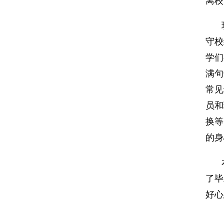
离校
守校
学们
满句
常见
员和
换等
的身
了毕
好心