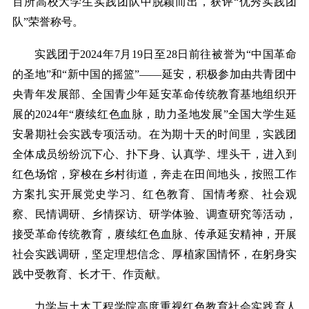
百所高校大学生实践团队中脱颖而出，获评“优秀实践团
队”荣誉称号。
实践团于
2024年7月19日至28日前往被誉为“中国革命
的圣地”和“新中国的摇篮”——延安，积极参加由共青团中
央青年发展部、全国青少年延安革命传统教育基地组织开
展的2024年“赓续红色血脉，助力圣地发展”全国大学生延
安暑期社会实践专项活动。在为期十天的时间里，实践团
全体成员纷纷沉下心、扑下身、认真学、埋头干，进入到
红色场馆，穿梭在乡村街道，奔走在田间地头，按照工作
方案扎实开展党史学习、红色教育、国情考察、社会观
察、民情调研、乡情探访、研学体验、调查研究等活动，
接受革命传统教育，赓续红色血脉、传承延安精神，开展
社会实践调研，坚定理想信念、厚植家国情怀，在躬身实
践中受教育、长才干、作贡献。
力学与土木工程学院高度重视红色教育社会实践育人