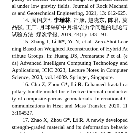
al under low gravity fields. Journal of Rock Mechani
cs and Geotechnical Engineering, 2021, 13: 612-625.
14.
周国庆
*
,
李瑞林
,
严康
,
赵晓东
,
陈君
,
莫
品强
,
王广
.
月球采矿中月壤
/
岩力学问题的理论与
试验方法
.
煤炭学报
, 2019, 44(1): 183-191.
15. Zhang J,
Li R
*, Yu N, et al. Zero-Shot Lear
ning Based on Weighted Reconstruction of Hybrid At
tribute Groups. In: Huang DS, Premaratne P et al. (e
ds) Advanced Intelligent Computing Technology and
Applications, ICIC 2023, Lecture Notes in Computer
Science, 2023, vol.14089. Springer, Singapore.
16. Chu Z, Zhou G
*
,
Li R
. Enhanced fractal ca
pillary bundle model for effective thermal conductivi
ty of composite-porous geomaterials. International C
ommunications in Heat and Mass Transfer, 2020, 11
3:104527.
17. Zhao X, Zhou G
*
,
Li R
. A newly developed
strength-graded material and its deformation behavio