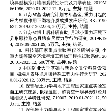
境典型模拟月壤细观特性研究及力学表征
, 2019M
661986, 2020.01-2022.12, 8
万元
,
主持
,
结题
.
6.
江苏省基础研究计划青年基金
,
重力引起的
应力梯度作用下颗粒介质成拱效应研究
,
BK20190
637, 2019.07-2022.06, 20
万元
,
主持
,
结题
.
7.
江苏省博士后科研资助
,
月球小重力环境下
异形颗粒形态月壤多尺度力学行为研究
, 2019K19
4, 2019.09-2021.09, 5
万元
,
主持
,
结题
.
8.
科技部国家重点实验室仪器研制专项
,
小
重力场等深空环境星壤工程物理模拟试验系统
, 20
20.01-2023.12, 600
万元
,
主持
,
结题
9
中国矿业大学基础与新兴交叉学科建设项
目
,
极端月表环境月壤特殊工程力学行为研究
, 202
0.01-2020.12, 30
万元
,
主持
,
结题
.
10.
深部岩土力学与地下工程国家重点实验室
自主研究课题
,
极端温度、超真空环境异形颗粒月
壤细观力学特性研究
, Z19007, 2019.01-2021.12, 50
万元
,
主持
,
结题
.
11.
深部岩土力学与地下工程国家重点实验室