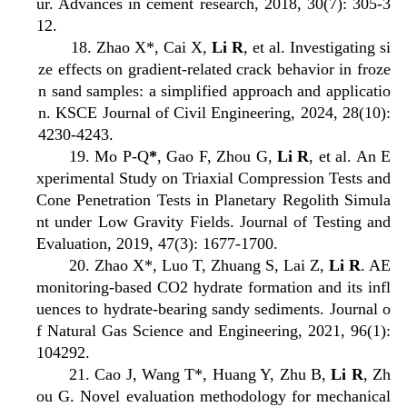
ur. Advances in cement research, 2018, 30(7): 305-3
12.
18.
Zhao X*, Cai X,
Li R
, et al. Investigating si
ze effects on gradient-related crack behavior in froze
n sand samples: a simplified approach and applicatio
n. KSCE Journal of Civil Engineering, 2024, 28(10):
4230-4243.
19. Mo P-Q
*
, Gao F, Zhou G,
Li R
, et al. An E
xperimental Study on Triaxial Compression Tests and
Cone Penetration Tests in Planetary Regolith Simula
nt under Low Gravity Fields. Journal of Testing and
Evaluation, 2019, 47(3): 1677-1700.
20. Zhao X*, Luo T, Zhuang S, Lai Z,
Li R
. AE
monitoring-based CO2 hydrate formation and its infl
uences to hydrate-bearing sandy sediments. Journal o
f Natural Gas Science and Engineering, 2021, 96(1):
104292.
21. Cao J, Wang T*, Huang Y, Zhu B,
Li R
, Zh
ou G. Novel evaluation methodology for mechanical