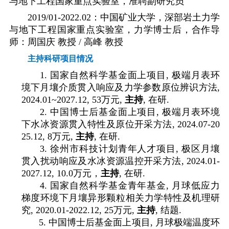
与地下工程国家重点实验室，准聘副研究员
2019/01-2022.02
：中国矿业大学，深部岩土力学
与地下工程国家重点实验室，力学博士后，合作导
师：周国庆 教授
/
高峰 教授
主持科研项目情况
1.
国家自然科学基金面上项目
,
极端月表环
境下月壤介质贯入响应及力学参数原位辨识方法
,
2024.01~2027.12, 53
万元
,
主持
,
在研
.
2.
中国博士后基金面上项目
,
极端月表环境
下水冰资源贯入特性及原位开采方法
, 2024.07-20
25.12, 8
万元
,
主持
,
在研
.
3.
徐州市科技计划青年人才项目
,
极区月壤
贯入扰动响应及水冰资源温控开采方法
, 2024.01-
2027.12, 10.0
万元，
主持
,
在研
.
4.
国家自然科学基金青年基金
,
月球低应力
梯度环境下月壤异形颗粒相关力学特性及机理研
究
, 2020.01-2022.12, 25
万元
,
主持
,
结题
.
5.
中国博士后基金面上项目
,
月球极端温度环