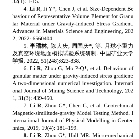
32(1): 1-15.
4.
Li R
, Ji Y*, Chen J, et al. Size-Dependent Be
haviour of Representative Volume Element for Granu
lar Material under Gravity-Induced Stress Gradient.
Advances in Materials Science and Engineering, 202
2, 2022: 6560404.
5.
李瑞林
,
陈大庆
,
周国庆
*,
等
.
月球小重力
及真空环境地面模拟试验系统研制
.
中国矿业大学
学报
, 2022, 51(248):823-838.
6.
Li R
, Zhou G, Mo P-Q*, et al. Behaviour of
granular matter under gravity-induced stress gradient:
A two-dimensional numerical investigation. Internati
onal Journal of Mining Science and Technology, 202
1, 31(3): 439-450.
7.
Li R
, Zhou G
*
, Chen G, et al. Geotechnical
Magnetic-similitude-gravity Model Testing Method. I
nternational Journal of Physical Modelling in Geotec
hnics, 2019, 19(4): 181–199.
8. Li R
, Zhou G
*
, Hall MR. Micro-mechanical