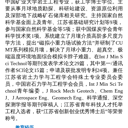
中国矿业大学岩土工程专业，获工学博士学位。主
要从事月球地质勘探、科研站建设、资源原位利用
及深部地下战略矿石储库相关研究。主持国家自然
科学基金面上及青年、江苏省基础研究计划等
9
项，
参与国家自然科学基金等
5
项；获中国煤炭学会青年
科学技术奖
1
项。系统建立了月壤介质高阶多尺度力
学方法，提出“磁拟小重力场试验方法”并研制了
CU
MT
系列模拟月壤，解决了月球小重力、超真空、极
端温度环境地面综合模拟卡脖子难题。在
Int J Min S
ci Technol
等期刊发表学术论文
29
篇，其中第一
/
通讯
作者
SCI
论文
15
篇；申请及获批发明专利
24
项。兼任
江苏省岩土力学与工程学会特殊土专业委员会委
员，中国岩石力学与工程学会会员，
Int J Min Sci Te
chnol
青年编委，
J Rock Mech Geotech
、
Chem Eng
J
、
J Aerospace Eng
、
Geomech Eng
、科学通报、深空
探测学报等期刊审稿人；江苏省青年科技人才托举
工程入选者，获“江苏省创新创业优秀博士后”等荣誉
称号。
教育经历