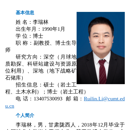
基本信息
姓
名：李瑞林
出生年月：
1990
年
1
月
学
位：博士
职
称：副教授、博士生导
师
研究方向：深空（月球地
质勘探、科研站建设与资源原
位利用）、深地（地下战略矿
石储库）
招生信息：硕士（岩土工
程、土木水利）；博士（岩土工程）
电
话：
13407530093
邮
箱：
Ruilin.Li@cumt.ed
u.cn
个人简介
李瑞林，男，甘肃陇西人，
2018
年
12
月毕业于