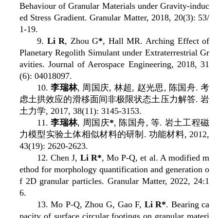
Behaviour of Granular Materials under Gravity-induc
ed Stress Gradient. Granular Matter, 2018, 20(3): 53/
1-19.
9.
Li R
, Zhou G
*
, Hall MR. Arching Effect of
Planetary Regolith Simulant under Extraterrestrial Gr
avities. Journal of Aerospace Engineering, 2018, 31
(6): 04018097.
10.
李瑞林
,
周国庆
,
林超
,
赵光思
,
陈国舟
.
考
虑土拱效应的滑移面间非极限状态土压力解答
.
岩
土力学
, 2017, 38(11): 3145-3153.
11.
李瑞林
,
周国庆
*
,
陈国舟
,
等
.
岩土工程磁
力模型实验土体相似材料的研制
.
功能材料
, 2012,
43(19): 2620-2623.
12. Chen J,
Li R*
, Mo P-Q, et al. A modified m
ethod for morphology quantification and generation o
f 2D granular particles. Granular Matter, 2022, 24:1
6.
13. Mo P-Q, Zhou G, Gao F,
Li R*
. Bearing ca
pacity of surface circular footings on granular materi