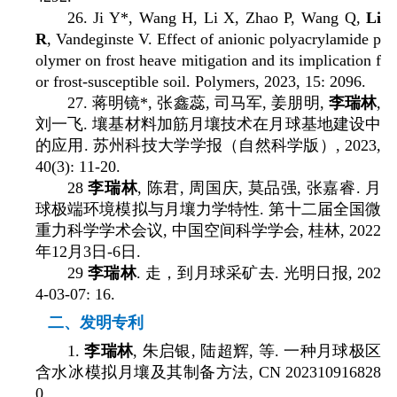
26. Ji Y*, Wang H, Li X, Zhao P, Wang Q,
Li
R
, Vandeginste V. Effect of anionic polyacrylamide p
olymer on frost heave mitigation and its implication f
or frost-susceptible soil. Polymers, 2023, 15: 2096.
27.
蒋明镜
*,
张鑫蕊
,
司马军
,
姜朋明
,
李瑞林
,
刘一飞
.
壤基材料加筋月壤技术在月球基地建设中
的应用
.
苏州科技大学学报（自然科学版）
, 2023,
40(3): 11-20.
28
李瑞林
,
陈君
,
周国庆
,
莫品强
,
张嘉睿
.
月
球极端环境模拟与月壤力学特性
.
第十二届全国微
重力科学学术会议
,
中国空间科学学会
,
桂林
, 2022
年
12
月
3
日
-6
日
.
29
李瑞林
.
走，到月球采矿去
.
光明日报
, 202
4-03-07: 16.
二、
发明专利
1.
李瑞林
,
朱启银
,
陆超辉
,
等
.
一种月球极区
含水冰模拟月壤及其制备方法
, CN
202310916828
0.