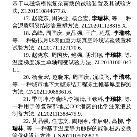
基于电磁场模拟复杂荷载的试验装置及其试验方
法
, ZL201510844677.8.
17.
赵晓东
,
周兴亚
,
杨金宏
,
李瑞林
,
等
.
一种
含泥质弱胶结砂岩重塑方法
, ZL202011128815.X.
18.
高峰
,
周国庆
,
莫品强
,
王广
,
程磊
,
李瑞林
,
等
.
一种磁拟月球表面重力场真空环境试验装置和
试验方法
, ZL201711127170.6.
19.
赵晓东
,
周国庆
,
鲍强
,
阴琪翔
,
李瑞林
,
等
.
温度梯度冻土单轴蠕变试验方法
, ZL20131001043
1.1.
20.
杨金宏
,
赵晓东
,
周国庆
,
况联飞
,
李瑞林
,
等
.
一种城市地下大型冻结工程冻土帷幕厚度探测
方法
, CN202110088361.6.
21.
季雨坤
,
李晓昭
,
李福清
,
王钦科
,
李瑞林
,
等
.
一种用于修复深部地层
CO2
泄露的化学注浆液及
制备方法
. ZL202111388475.9.
22.
莫品强
,
任志文
,
陶翔令
,
朱启银
,
高柳
,
李
瑞林
,
等
.
一种基于温度静力触探的能源桩热交换
管优化设计方法
, CN202110503987.9.