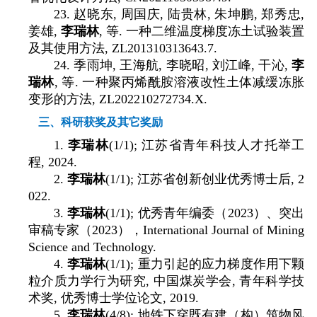
23.
赵晓东
,
周国庆
,
陆贵林
,
朱坤鹏
,
郑秀忠
,
姜雄
,
李瑞林
,
等
.
一种二维温度梯度冻土试验装置
及其使用方法
, ZL201310313643.7.
24.
季雨坤
,
王海航
,
李晓昭
,
刘江峰
,
干沁
,
李
瑞林
,
等
.
一种聚丙烯酰胺溶液改性土体减缓冻胀
变形的方法
, ZL202210272734.X.
三、科研获奖及其它奖励
1.
李瑞林
(1/1);
江苏省青年科技人才托举工
程
, 2024.
2.
李瑞林
(1/1);
江苏省创新创业优秀博士后
, 2
022.
3.
李瑞林
(1/1);
优秀青年编委（
2023
）、突出
审稿专家（
2023
），
International Journal of Mining
Science and Technology.
4.
李瑞林
(1/1);
重力引起的应力梯度作用下颗
粒介质力学行为研究
,
中国煤炭学会
,
青年科学技
术奖
,
优秀博士学位论文
, 2019.
5.
李瑞林
(4/8);
地铁下穿既有建（构）筑物风