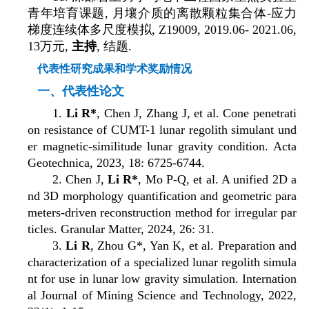
青年培育课题
,
月壤介质的离散颗粒集合体
-
应力
梯度连续体多尺度模拟
, Z19009, 2019.06- 2021.06,
13
万元
,
主持
,
结题
.
代表性研究成果和学术奖励情况
一、代表性论文
1.
Li R*
, Chen J, Zhang J, et al. Cone penetrati
on resistance of CUMT-1 lunar regolith simulant und
er magnetic-similitude lunar gravity condition. Acta
Geotechnica, 2023, 18: 6725-6744.
2. Chen J,
Li R*
, Mo P-Q, et al. A unified 2D a
nd 3D morphology quantification and geometric para
meters-driven reconstruction method for irregular par
ticles. Granular Matter, 2024, 26: 31.
3.
Li R
, Zhou G*, Yan K, et al. Preparation and
characterization of a specialized lunar regolith simula
nt for use in lunar low gravity simulation. Internation
al Journal of Mining Science and Technology, 2022,