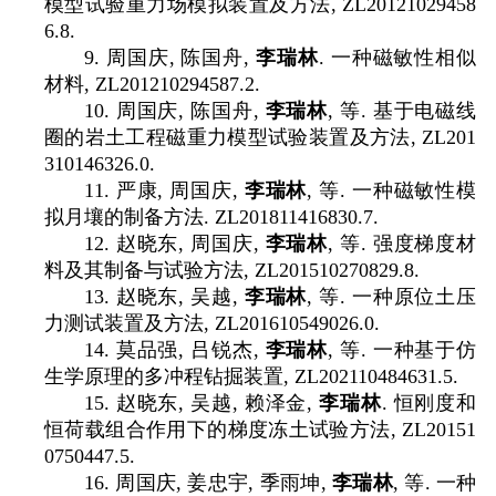
模型试验重力场模拟装置及方法
, ZL20121029458
6.8.
9.
周国庆
,
陈国舟
,
李瑞林
.
一种磁敏性相似
材料
, ZL201210294587.2.
10.
周国庆
,
陈国舟
,
李瑞林
,
等
.
基于电磁线
圈的岩土工程磁重力模型试验装置及方法
, ZL201
310146326.0.
11.
严康
,
周国庆
,
李瑞林
,
等
.
一种磁敏性模
拟月壤的制备方法
. ZL201811416830.7.
12.
赵晓东
,
周国庆
,
李瑞林
,
等
.
强度梯度材
料及其制备与试验方法
, ZL201510270829.8.
13.
赵晓东
,
吴越
,
李瑞林
,
等
.
一种原位土压
力测试装置及方法
, ZL201610549026.0.
14.
莫品强
,
吕锐杰
,
李瑞林
,
等
.
一种基于仿
生学原理的多冲程钻掘装置
, ZL202110484631.5.
15.
赵晓东
,
吴越
,
赖泽金
,
李瑞林
.
恒刚度和
恒荷载组合作用下的梯度冻土试验方法
, ZL20151
0750447.5.
16.
周国庆
,
姜忠宇
,
季雨坤
,
李瑞林
,
等
.
一种