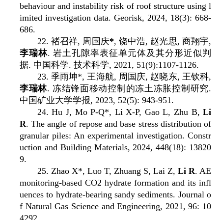
behaviour and instability risk of roof structure using l
imited investigation data. Georisk, 2024, 18(3): 668-
686.
22.
褚召祥
,
周国庆
*
,
饶中浩
,
赵光思
,
商翔宇
,
李瑞林
.
岩土孔隙率表征单元体及其分形近似判
据
.
中国科学
.
技术科学
, 2021, 51(9):1107-1126.
23.
季雨坤
*,
王海航
,
周国庆
,
赵晓东
,
王钦科
,
李瑞林
.
冻结锋面移动控制的冻土冻胀控制研究
.
中国矿业大学学报
, 2023, 52(5): 943-951.
24. Hu J, Mo P-Q*, Li X-P, Gao L, Zhu B,
Li
R
. The angle of repose and base stress distribution of
granular piles: An experimental investigation. Constr
uction and Building Materials, 2024, 448(18): 13820
9.
25. Zhao X*, Luo T, Zhuang S, Lai Z,
Li R
. AE
monitoring-based CO2 hydrate formation and its infl
uences to hydrate-bearing sandy sediments. Journal o
f Natural Gas Science and Engineering, 2021, 96: 10
4292.