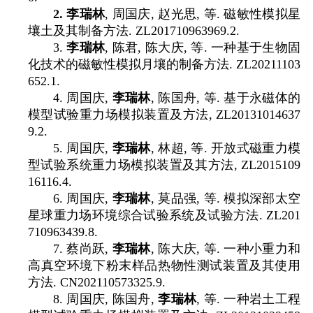
2.
李瑞林
,
周国庆
,
赵光思
,
等
.
磁敏性模拟星
壤土及其制备方法
. ZL201710963969.2.
3.
李瑞林
,
陈君
,
陈大庆
,
等
.
一种基于生物固
化技术的磁敏性模拟月壤的制备方法
. ZL20211103
652.1.
4.
周国庆
,
李瑞林
,
陈国舟
,
等
.
基于永磁体的
模型试验重力场模拟装置及方法
, ZL20131014637
9.2.
5.
周国庆
,
李瑞林
,
林超
,
等
.
开放式磁重力模
型试验系统重力场模拟装置及其方法
, ZL2015109
16116.4.
6.
周国庆
,
李瑞林
,
莫品强
,
等
.
模拟深部太空
星球重力场环境综合试验系统及试验方法
. ZL201
710963439.8.
7.
蔡尚跃
,
李瑞林
,
陈大庆
,
等
.
一种小重力和
高真空环境下粉末样品热物性测试装置及其使用
方法
. CN202110573325.9.
8.
周国庆
,
陈国舟
,
李瑞林
,
等
.
一种岩土工程