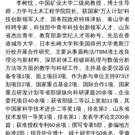
李树忱，中国矿业大学二级岗教授，博士生导
师，力学与土木工程学院院长。获国家“万人计划”科
技创新领军人才、国务院政府特殊津贴、泰山学者
特聘专家，科技部中青年科技创新领军人才、山东
省杰出青年、教育部新世纪人才等称号。先后在香
港城市大学、日本长崎大学和美国得州大学奥斯汀
分校开展合作研究。主要从事盾构法/TBM渣土改良
理论与新材料、深部岩体工程破坏机理与数值分析
方法等方面的教学与科研工作。主持基金委仪器设
备专项1项、面上项目3项、作为参与单位主持973计
划项目2项、国家重点基金2项、国际合作1项、国家
重点研发计划等省部级纵向科研课题20余项，企业
委托项目40余项；获省部级二等以上奖励11项，其
中国家科学技术进步二等奖1项，排名第2，山东省
技术发明一等奖1项，排名第1；发表学术论文200余
篇；获准授权专利60余项；撰写专著5部，参编地方
标准2部；指导毕业博士、硕士研究生50余名。受邀