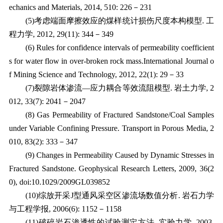
echanics and Materials, 2014, 510: 226
－
231
(5)
考虑端面摩擦效应的煤样统计损伤尺度本构模型
.
工
程力学
, 2012, 29(11): 344
－
349
(6) Rules for confidence intervals of permeability coefficient
s for water flow in over-broken rock mass.International Journal o
f Mining Science and Technology, 2012, 22(1): 29
－
33
(7)
裂隙岩体渗流—应力耦合等效流阻模型
.
岩土力学
, 2
012, 33(7): 2041
－
2047
(8)
Gas Permeability of Fractured Sandstone/Coal Samples
under Variable Confining Pressure. Transport in Porous Media, 2
010, 83(2): 333
－
347
(9) Changes in Permeability Caused by Dynamic Stresses in
Fractured Sandstone. Geophysical Research Letters, 2009, 36(2
0), doi:10.1029/2009GL039852
(10)
综放开采
J
型通风采空区渗流场数值分析
.
岩石力学
与工程学报
, 2006(6): 1152
－
1158
(11)
破碎岩石渗透性的试验测定方法
.
实验力学
, 2003,