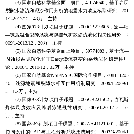
(3)
国家自然科学基金面上项目，
41074040
，基于岩层
裂隙水渗流和泥沙作用分析的地震水力响应模型研究，
201
1/1-2013/12
，
43
万，主持
(4)
国家
973
计划项目子课题，
2009CB219605
，宏—细
—微观组合裂隙系统与煤层气扩散渗流演化相关性研究，
2
009/1-2013/12
，
20
万，主持
(5)
国家自然科学基金面上项目，
50774083
，基于流—
固蚀损裂隙演化和非
Darcy
渗流突变的采动岩体稳定性理
论，
2008/1-2010/12
，
32
万，主持
(6)
国家自然基金
NSF/NSFC
国际合作项目，
408111205
46
，浅源地震和裂隙水相互作用机制研究，
2009/1-2009/1
2
，
1.3
万，主持
(7)
国家
973
计划项目子课题，
2005CB221502
，含瓦斯
煤体尺度效应及峰后渗透规律研究，
2006/1-2010/12
，
52
万，主持
(8)
国家
863
计划项目子课题，
2002AA411210-01
，基于
协同设计的
CAD
与工程分析系统集成研究，
2003/3-2004/1