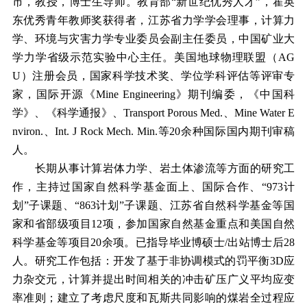
市，教授，博士生导师。教育部“新世纪优秀人才”，霍英
东优秀青年教师奖获得者，江苏省力学学会理事，计算力
学、环境与灾害力学专业委员会副主任委员，中国矿业大
学力学省级示范实验中心主任。美国地球物理联盟（
AG
U
）注册会员，国家科学技术奖、学位学科评估等评审专
家，国际开源《
Mine Engineering
》期刊编委，《中国科
学》、《科学通报》、
Transport Porous Med.
、
Mine Water E
nviron.
、
Int. J Rock Mech. Min.
等
20
余种国际国内期刊审稿
人。
长期从事计算岩体力学、岩土体渗流等方面的研究工
作，主持过国家自然科学基金面上、国际合作、“
973
计
划”子课题、“
863
计划”子课题、江苏省自然科学基金等国
家和省部级项目
12
项，参加国家自然基金重点和美国自然
科学基金等项目
20
余项。已指导毕业博硕士
/
出站博士后
28
人。研究工作包括：开发了基于非协调模式的罚平衡
3D
应
力杂交元，计算并提出时间相关的冲击矿压广义平均应变
率准则；建立了考虑尺度和瓦斯共同影响的煤岩全过程应