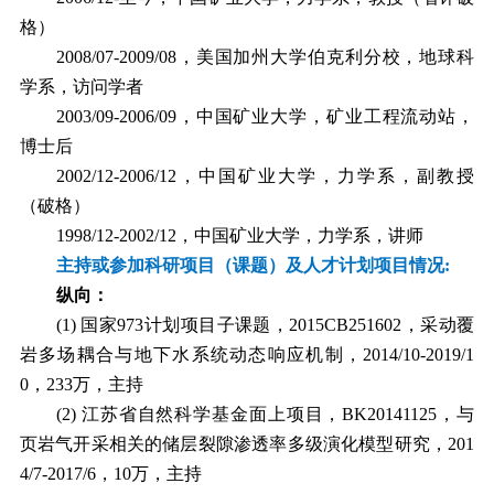
格）
2008/07-2009/08
，美国加州大学伯克利分校，地球科
学系，访问学者
2003/09-2006/09
，中国矿业大学，矿业工程流动站，
博士后
2002/12-2006/12
，中国矿业大学，力学系，副教授
（破格）
1998/12-2002/12
，中国矿业大学，力学系，讲师
主持或参加科研项目（课题）及人才计划项目情况
:
纵向：
(1)
国家
973
计划项目子课题，
2015CB251602
，采动覆
岩多场耦合与地下水系统动态响应机制，
2014/10-2019/1
0
，
233
万，主持
(2)
江苏省自然科学基金面上项目，
BK20141125
，与
页岩气开采相关的储层裂隙渗透率多级演化模型研究，
201
4/7-2017/6
，
10
万，主持