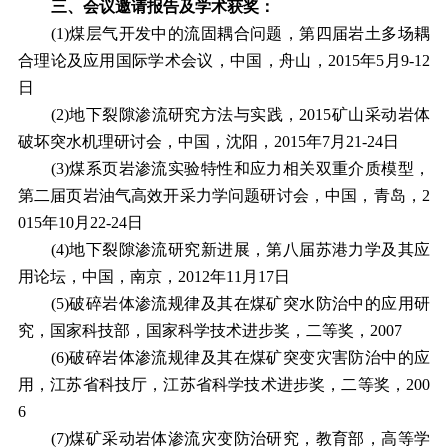
三、会议邀请报告及学术获奖：
(1)
煤层气开发中的流固耦合问题，第四届岩土多场耦
合理论及应用国际学术会议，中国，舟山，
2015
年
5
月
9-12
日
(2)
地下裂隙渗流研究方法与实践，
2015
矿山采动岩体
破坏突水机理研讨会，中国，沈阳，
2015
年
7
月
21-24
日
(3)
煤系页岩渗流实验特性和应力相关双重介质模型，
第二届页岩油气高效开采力学问题研讨会，中国，青岛，
2
015
年
10
月
22-24
日
(4)
地下裂隙渗流研究新进展，第八届苏港力学及其应
用论坛，中国，南京，
2012
年
11
月
17
日
(5)
破碎岩体渗流规律及其在煤矿突水防治中的应用研
究，国家科技部，国家科学技术进步奖，二等奖，
2007
(6)
破碎岩体渗流规律及其在煤矿突变灾害防治中的应
用，江苏省科技厅，江苏省科学技术进步奖，二等奖，
200
6
(7)
煤矿采动岩体渗流灾变防治研究，教育部，高等学