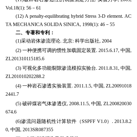
Vol.18(1): 56
－
61
(12) A penalty-equilibrating hybrid Stress 3-D element. AC
TA MECHANICA SOLIDA SINICA, 1998(1): 46
－
55
二、专著和专利：
(1)
采动岩体渗流理论
.
北京
:
科学出版社
, 2004
(2)
一种便携可调的惯性加载固定装置
. 2015.6.17,
中国
,
ZL201310115185.6
(3)
可视化多功能裂隙渗流模拟实验台
. 2011.8.31,
中国
,
ZL201010202288.2
(4)
一种岩石渗透实验装置
. 2011.1.5,
中国
, ZL20091018
2441.7
(5)
破碎煤岩气体渗透仪
, 2008.11.5,
中国
, ZL200820030
674.6
(6)
渗流问题随机性计算软件（
SSPFF V1.0
）
. 2013.8.2
0,
中国
, 2013SR087355