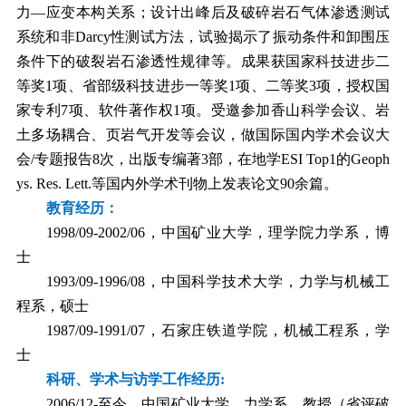
力—应变本构关系；设计出峰后及破碎岩石气体渗透测试
系统和非
Darcy
性测试方法，试验揭示了振动条件和卸围压
条件下的破裂岩石渗透性规律等。成果获国家科技进步二
等奖
1
项、省部级科技进步一等奖
1
项、二等奖
3
项，授权国
家专利
7
项、软件著作权
1
项。受邀参加香山科学会议、岩
土多场耦合、页岩气开发等会议，做国际国内学术会议大
会
/
专题报告
8
次，出版专编著
3
部，在地学
ESI Top1
的
Geoph
ys. Res. Lett.
等国内外学术刊物上发表论文
90
余篇。
教育经历：
1998/09-2002/06
，中国矿业大学，理学院力学系，博
士
1993/09-1996/08
，中国科学技术大学，力学与机械工
程系，硕士
1987/09-1991/07
，石家庄铁道学院，机械工程系，学
士
科研、学术与访学工作经历
:
2006/12-
至今，中国矿业大学，力学系，教授（省评破