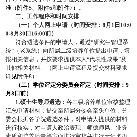
准（附件
5
、附件
6
和附件
7
）
。
二、工作程序和时间安排
（一）个人网上申请（时间安排：
8月1日10:0
0-8月30日16:00前）
符合遴选条件的申请人，通过
“研究生管理系
统”
（
老系统
）
向所属二级培养单位提出申请，填
报相关信息，并按要求提供本人
“代表性成果”及
其他相关材料。（网上申请流程及提交材料要求
详
见附件
8
）
（二）学位评定分委员会评定（时间安排：
9
月8日前）
1.硕士生导师遴选：
各二级培养单位审核整理
汇总申请材料，提交至所属分委会牵头单位，分
委会根据各学院遴选条件，对申请人提供的材料
进行核实，对申请人政治表现、师德师风、业务
素质和培养质量等方面进行审核并进行无记名投