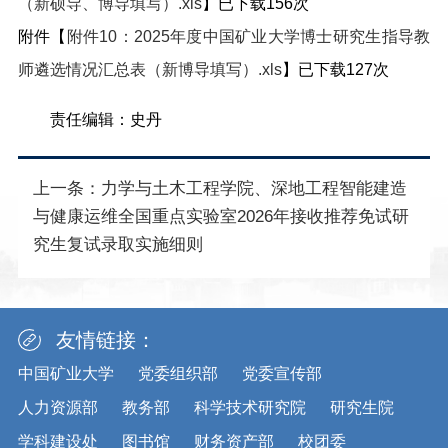
（新硕导、博导填写）.xls
】已下载
156
次
附件【
附件10：2025年度中国矿业大学博士研究生指导教
师遴选情况汇总表（新博导填写）.xls
】已下载
127
次
责任编辑：史丹
上一条：
力学与土木工程学院、深地工程智能建造
与健康运维全国重点实验室2026年接收推荐免试研
究生复试录取实施细则
友情链接：
中国矿业大学
党委组织部
党委宣传部
人力资源部
教务部
科学技术研究院
研究生院
学科建设处
图书馆
财务资产部
校团委