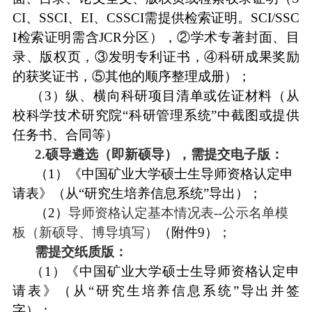
CI
、
SSCI
、
EI
、
CSSCI
需提供检索证明。
SCI/SSC
I
检索证明需含
JCR
分区），
②学术专著封面、目
录、版权页，③发明专利
证书
，
④科研成果奖励
的获奖证书
，
⑤其他的顺序整理成册）；
（
3
）纵、横向科研项目清单或佐证材料（从
校科学技术研究院
“科研管理系统”中截图或提供
任务书、合同等）
2.硕导遴选（即新硕导），需提交电子版：
（
1
）《中国矿业大学硕士生导师资格认定申
请表》（从
“研究生培养信息系统”导出）；
（
2
）
导师资格认定基本情况表
--公示名单模
板（新硕导、博导填写）
（附件
9
）
；
需提交纸质版：
（
1
）《中国矿业大学硕士生导师资格认定申
请表》（从
“研究生培养信息系统”导出并签
字）；