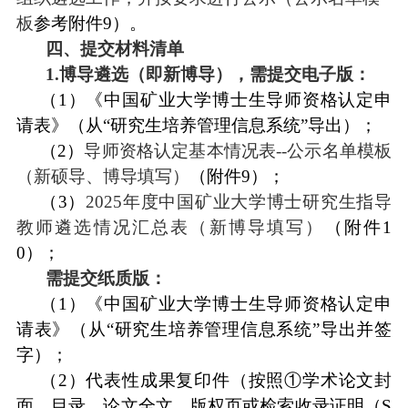
板
参考附件
9
）。
四、提交材料清单
1.博导遴选（即新博导），需提交电子版：
（
1
）《中国矿业大学博士生导师资格认定申
请表》（
从
“研究生培养管理信息系统”
导出）；
（
2
）
导师资格认定基本情况表
--公示名单模板
（新硕导、博导填写）
（附件
9
）；
（
3
）
2025年度中国矿业大学博士研究生指导
教师遴选情况汇总表
（
新博导填写
）
（附件
1
0
）
；
需提交纸质版：
（
1
）《中国矿业大学博士生导师资格认定申
请表》（
从
“研究生培养管理信息系统”
导出并签
字）；
（
2
）代表性成果复印件（按照
①学术论文封
面、目录、论文全文、版权页或检索收录证明（
S