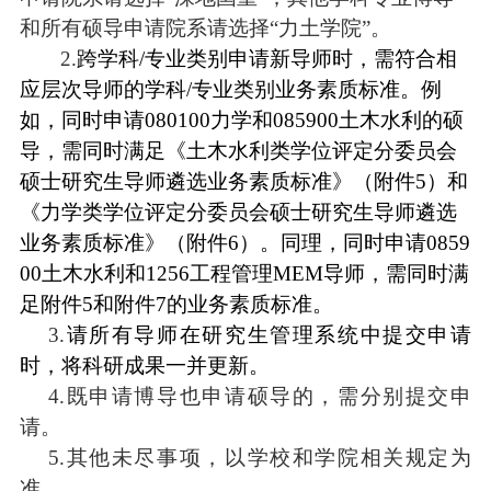
和所有硕导申请院系请选择“力土学院”。
2.
跨学科
/
专业类别申请新导师时，需符合相
应层次导师的学科
/
专业类别业务素质标准。例
如，同时申请
080100
力学和
085900
土木水利的硕
导，需同时满足《土木水利类学位评定分委员会
硕士研究生导师遴选业务素质标准》
（附件
5
）
和
《力学类学位评定分委员会硕士研究生导师遴选
业务素质标准》
（附件
6
）
。同理，同时申请
0859
00
土木水利和
1256
工程管理
MEM
导师，需同时满
足附件
5
和附件
7
的
业务素质标准。
3.
请所有导师在研究生管理系统中提交申请
时，将科研成果一并更新
。
4.既申请博导也申请硕导的，需分别提交申
请。
5.其他未尽事项，以学校和学院相关规定为
准。