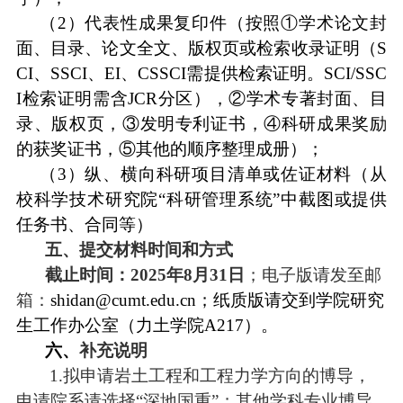
（
2
）代表性成果复印件（按照
①学术论文封
面、目录、论文全文、版权页或检索收录证明（
S
CI
、
SSCI
、
EI
、
CSSCI
需提供检索证明。
SCI/SSC
I
检索证明需含
JCR
分区），
②学术专著封面、目
录、版权页，③发明专利证
书
，
④科研成果奖励
的获奖证书
，
⑤其他的顺序整理成册）；
（
3
）纵、横向科研项目清单或佐证材料（从
校科学技术研究院
“科研管理系统”中截图或提供
任务书、合同等）
五、提交材料时间和方式
截止时间：
2025年8月31日
；电子版请发至邮
箱：
shidan@cumt.edu.cn
；纸质版请交到学院研究
生工作办公室（力土学院
A217
）。
六、
补充说明
1.拟申请岩土工程和工程力学方向的博导，
申请院系请选择“深地国重”；其他学科专业博导