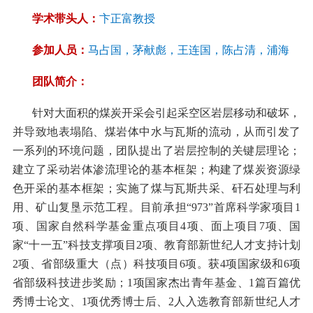
学术带头人：
卞正富教授
参加人员：
马占国，茅献彪，王连国，陈占清，浦海
团队简介：
针对大面积的煤炭开采会引起采空区岩层移动和破坏，
并导致地表塌陷、煤岩体中水与瓦斯的流动，从而引发了
一系列的环境问题，团队提出了岩层控制的关键层理论；
建立了采动岩体渗流理论的基本框架；构建了煤炭资源绿
色开采的基本框架；实施了煤与瓦斯共采、矸石处理与利
用、矿山复垦示范工程。目前承担“
973
”首席科学家项目
1
项、国家自然科学基金重点项目
4
项、面上项目
7
项、国
家“十一五”科技支撑项目
2
项、教育部新世纪人才支持计划
2
项、省部级重大（点）科技项目
6
项。获
4
项国家级和
6
项
省部级科技进步奖励；
1
项国家杰出青年基金、
1
篇百篇优
秀博士论文、
1
项优秀博士后、
2
人入选教育部新世纪人才